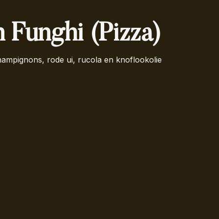
 Funghi (Pizza)
ampignons, rode ui, rucola en knoflookolie